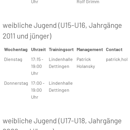
Uhr
Rolf Grimm
weibliche Jugend (U15-U16, Jahrgänge
2011 und jünger)
Wochentag
Uhrzeit
Trainingsort
Management
Contact
Wochentag
Uhrzeit
Trainingsort
Management
Contact
Dienstag
17:15 -
Lindenhalle
Patrick
patrick.hol
19:00
Dettingen
Holansky
Uhr
Donnerstag
17:00 -
Lindenhalle
19:00
Dettingen
Uhr
weibliche Jugend (U17-U18, Jahrgänge