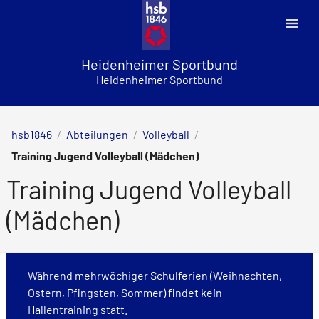
Skip
to
content
Heidenheimer Sportbund
Heidenheimer Sportbund
hsb1846
/
Abteilungen
/
Volleyball
/
Training Jugend Volleyball (Mädchen)
Training Jugend Volleyball
(Mädchen)
Während mehrwöchiger Schulferien (Weihnachten,
Ostern, Pfingsten, Sommer) findet kein
Hallentraining statt.