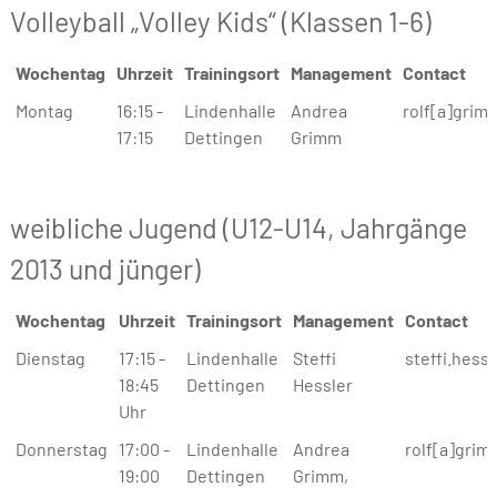
Volleyball „Volley Kids“ (Klassen 1-6)
Wochentag
Uhrzeit
Trainingsort
Management
Contact
Wochentag
Uhrzeit
Trainingsort
Management
Contact
Montag
16:15 -
Lindenhalle
Andrea
rolf[a]grim
17:15
Dettingen
Grimm
weibliche Jugend (U12-U14, Jahrgänge
2013 und jünger)
Wochentag
Uhrzeit
Trainingsort
Management
Contact
Wochentag
Uhrzeit
Trainingsort
Management
Contact
Dienstag
17:15 -
Lindenhalle
Steffi
steffi.hess
18:45
Dettingen
Hessler
Uhr
Donnerstag
17:00 -
Lindenhalle
Andrea
rolf[a]grim
19:00
Dettingen
Grimm,