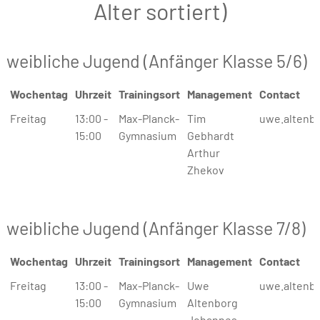
Alter sortiert)
weibliche Jugend (Anfänger Klasse 5/6)
Wochentag
Uhrzeit
Trainingsort
Management
Contact
Wochentag
Uhrzeit
Trainingsort
Management
Contact
Freitag
13:00 -
Max-Planck-
Tim
uwe.altenb
15:00
Gymnasium
Gebhardt
Arthur
Zhekov
weibliche Jugend (Anfänger Klasse 7/8)
Wochentag
Uhrzeit
Trainingsort
Management
Contact
Wochentag
Uhrzeit
Trainingsort
Management
Contact
Freitag
13:00 -
Max-Planck-
Uwe
uwe.altenb
15:00
Gymnasium
Altenborg
Johannes