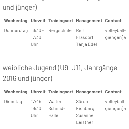
und jünger)
Wochentag
Uhrzeit
Trainingsort
Management
Contact
Wochentag
Uhrzeit
Trainingsort
Management
Contact
Donnerstag
16:30 -
Bergschule
Bert
volleyball-
17:30
Fräsdorf
giengen[a]
Uhr
Tanja Edel
weibliche Jugend (U9-U11, Jahrgänge
2016 und jünger)
Wochentag
Uhrzeit
Trainingsort
Management
Contact
Wochentag
Uhrzeit
Trainingsort
Management
Contact
Dienstag
17:45 -
Walter-
Sören
volleyball-
19:30
Schmid-
Eichberg
giengen[a]
Uhr
Halle
Susanne
Leistner