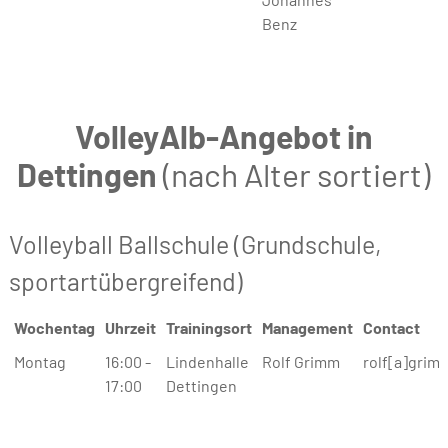
Benz
VolleyAlb-Angebot in
Dettingen
(nach Alter sortiert)
Volleyball Ballschule (Grundschule,
sportartübergreifend)
Wochentag
Uhrzeit
Trainingsort
Management
Contact
Wochentag
Uhrzeit
Trainingsort
Management
Contact
Montag
16:00 -
Lindenhalle
Rolf Grimm
rolf[a]grim
17:00
Dettingen