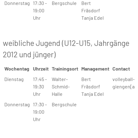
Donnerstag
17:30 -
Bergschule
Bert
19:00
Fräsdorf
Uhr
Tanja Edel
weibliche Jugend (U12-U15, Jahrgänge
2012 und jünger)
Wochentag
Uhrzeit
Trainingsort
Management
Contact
Wochentag
Uhrzeit
Trainingsort
Management
Contact
Dienstag
17:45 -
Walter-
Bert
volleyball-
19:30
Schmid-
Fräsdorf
giengen[a]
Uhr
Halle
Tanja Edel
Donnerstag
17:30 -
Bergschule
19:00
Uhr