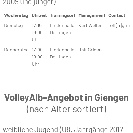
2009 und jünger)
Wochentag
Uhrzeit
Trainingsort
Management
Contact
Wochentag
Uhrzeit
Trainingsort
Management
Contact
Dienstag
17:15 -
Lindenhalle
Kurt Weller
rolf[a]grim
19:00
Dettingen
Uhr
Donnerstag
17:00 -
Lindenhalle
Rolf Grimm
19:00
Dettingen
Uhr
VolleyAlb-Angebot in Giengen
(nach Alter sortiert)
weibliche Jugend (U8, Jahrgänge 2017