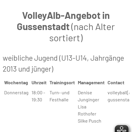
VolleyAlb-Angebot in
Gussenstadt
(nach Alter
sortiert)
weibliche Jugend (U13-U14, Jahrgänge
2013 und jünger)
Wochentag
Uhrzeit
Trainingsort
Management
Contact
Wochentag
Uhrzeit
Trainingsort
Management
Contact
Donnerstag
18:00 -
Turn- und
Denise
volleyball[a
19:30
Festhalle
Junginger
gussenstad
Lisa
Rothofer
Silke Pusch