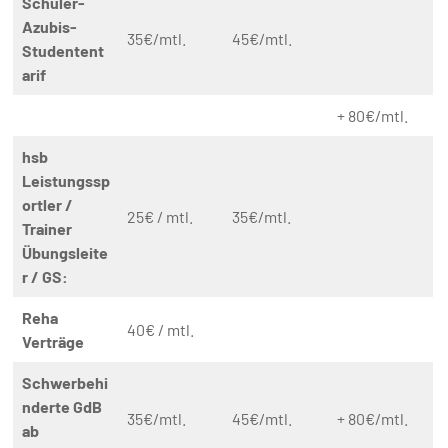
Schüler-
Azubis-
35€/mtl.
45€/mtl.
Studentent
arif
+ 80€/mtl.
hsb
Leistungssp
ortler /
25€ / mtl.
35€/mtl.
Trainer
Übungsleite
r / GS:
Reha
40€ / mtl.
Verträge
Schwerbehi
nderte GdB
35€/mtl.
45€/mtl.
+ 80€/mtl.
ab