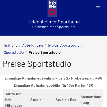
Skip
to
content
Heidenheimer Sportbund
Heidenheimer Sportbund
hsb1846
/
Abteilungen
/
fitplus Sportstudio
/
Sportstudio
/
Preise Sportstudio
Preise Sportstudio
Einmalige Aufnahmegebühr inklusiv 2x Probetraining 49€
Einmalige Aufnahmegebühr für 10er Karten 15€
Tarife für
Saunazubuc
hsb-
Studio
Studio + Bad
hung
Mitglieder