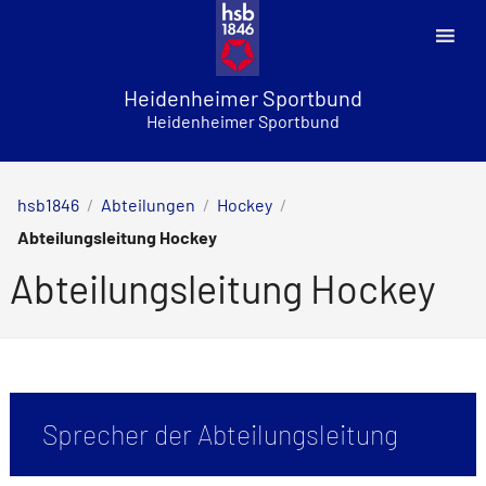
Skip
to
content
Heidenheimer Sportbund
Heidenheimer Sportbund
hsb1846
/
Abteilungen
/
Hockey
/
Abteilungsleitung Hockey
Abteilungsleitung Hockey
Sprecher der Abteilungsleitung