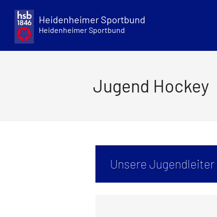
Skip
to
Heidenheimer Sportbund
content
Heidenheimer Sportbund
Jugend Hockey
Unsere Jugendleiter