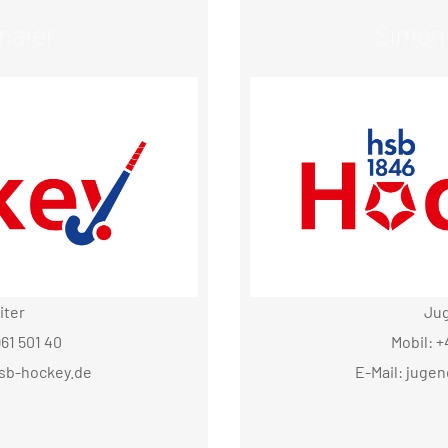
naier
Simon
iter
Jug
961 501 40
Mobil: +
hsb-hockey.de
E-Mail: juge