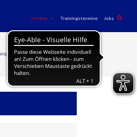
Hockey
Trainingstermine
Jobs
lungen
/
Hockey
/
Jugend Hockey