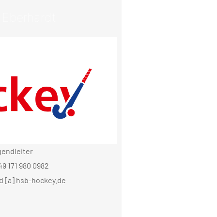
 Eberhardt
endleiter
49 171 980 0982
nd [a] hsb-hockey.de