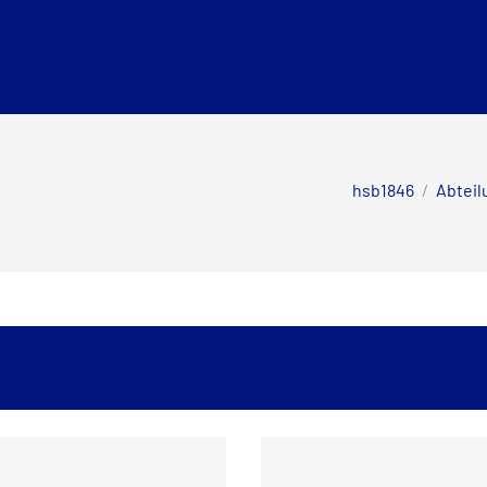
hsb1846
/
Abtei