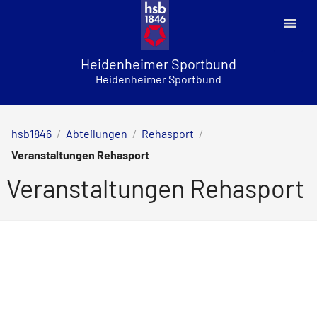
Skip
to
content
Heidenheimer Sportbund
Heidenheimer Sportbund
hsb1846
/
Abteilungen
/
Rehasport
/
Veranstaltungen Rehasport
Veranstaltungen Rehasport