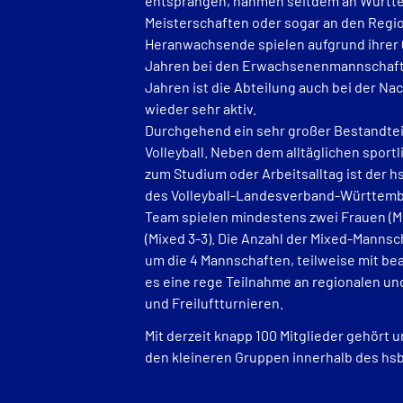
entsprangen, nahmen seitdem an Württ
Meisterschaften oder sogar an den Regiol
Heranwachsende spielen aufgrund ihrer Qu
Jahren bei den Erwachsenenmannschaften
Jahren ist die Abteilung auch bei der 
wieder sehr aktiv.
Durchgehend ein sehr großer Bestandteil
Volleyball. Neben dem alltäglichen sportl
zum Studium oder Arbeitsalltag ist der h
des Volleyball-Landesverband-Württemb
Team spielen mindestens zwei Frauen (Mi
(Mixed 3-3). Die Anzahl der Mixed-Mannsch
um die 4 Mannschaften, teilweise mit bea
es eine rege Teilnahme an regionalen un
und Freiluftturnieren.
Mit derzeit knapp 100 Mitglieder gehört u
den kleineren Gruppen innerhalb des hsb