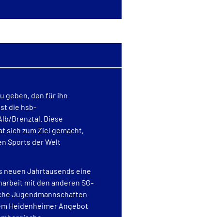
zu geben, den für ihn
st die hsb-
 Alb/Brenztal. Diese
t sich zum Ziel gemacht,
n Sports der Welt
es neuen Jahrtausends eine
arbeit mit den anderen SG-
eiche Jugendmannschaften
 dem Heidenheimer Angebot