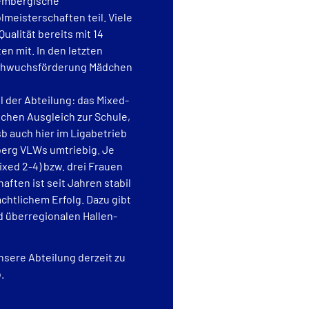
embergische
meisterschaften teil. Viele
alität bereits mit 14
 mit. In den letzten
Nachwuchsförderung Mädchen
 der Abteilung: das Mixed-
ichen Ausgleich zur Schule,
sb auch hier im Ligabetrieb
erg VLWs umtriebig. Je
xed 2-4) bzw. drei Frauen
aften ist seit Jahren stabil
chtlichem Erfolg. Dazu gibt
d überregionalen Hallen-
nsere Abteilung derzeit zu
.