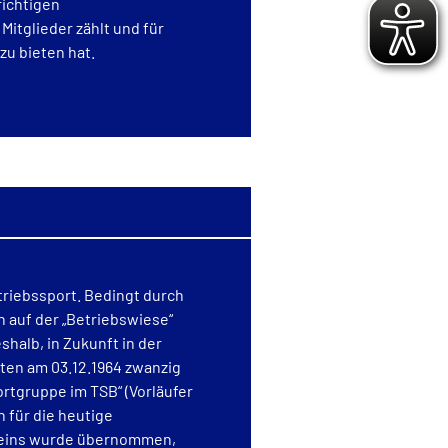
richtigen
Mitglieder zählt und für
zu bieten hat.
riebssport. Bedingt durch
n auf der „Betriebswiese“
halb, in Zukunft in der
eten am 03.12.1964 zwanzig
rtgruppe im TSB“ (Vorläufer
 für die heutige
ereins wurde übernommen,