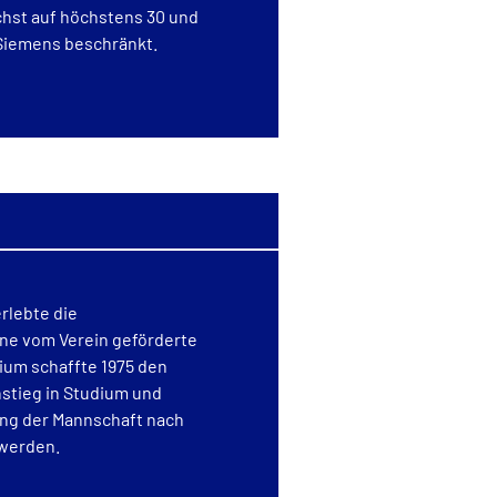
chst auf höchstens 30 und
 Siemens beschränkt.
erlebte die
Eine vom Verein geförderte
um schaffte 1975 den
nstieg in Studium und
ng der Mannschaft nach
 werden.