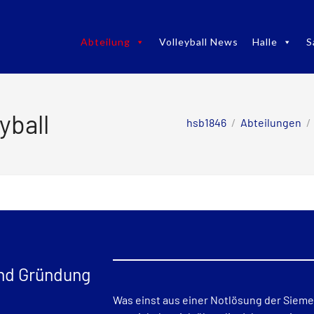
Abteilung
Volleyball News
Halle
S
yball
hsb1846
/
Abteilungen
/
nd Gründung
Was einst aus einer Notlösung der Siemen