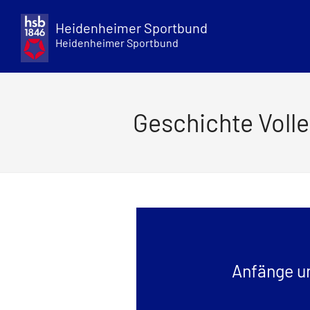
Skip
to
Heidenheimer Sportbund
content
Heidenheimer Sportbund
Geschichte Volle
Anfänge u