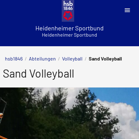
Skip
to
content
Heidenheimer Sportbund
Heidenheimer Sportbund
hsb1846
/
Abteilungen
/
Volleyball
/
Sand Volleyball
Sand Volleyball