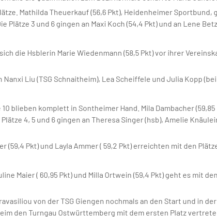
tplätze. Mathilda Theuerkauf (56,6 Pkt), Heidenheimer Sportbund
Die Plätze 3 und 6 gingen an Maxi Koch (54,4 Pkt) und an Lene Bet
e sich die Hsblerin Marie Wiedenmann (58,5 Pkt) vor ihrer Verein
h Nanxi Liu (TSG Schnaitheim), Lea Scheiffele und Julia Kopp (be
 10 blieben komplett in Sontheimer Hand. Mila Dambacher (59,85 P
e Plätze 4, 5 und 6 gingen an Theresa Singer (hsb), Amelie Knäule
 (59,4 Pkt) und Layla Ammer ( 59,2 Pkt) erreichten mit den Plätzen
ne Maier ( 60,95 Pkt) und Milla Ortwein (59,4 Pkt) geht es mit den
aravasiliou von der TSG Giengen nochmals an den Start und in der
heim den Turngau Ostwürttemberg mit dem ersten Platz vertrete