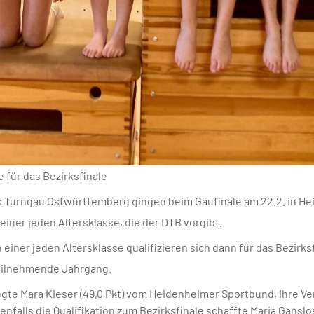
e für das Bezirksfinale
s Turngau Ostwürttemberg gingen beim Gaufinale am 22.2. in He
iner jeden Altersklasse, die der DTB vorgibt.
 einer jeden Altersklasse qualifizieren sich dann für das Bezirksf
 teilnehmende Jahrgang.
egte Mara Kieser (49,0 Pkt) vom Heidenheimer Sportbund, ihre 
benfalls die Qualifikation zum Bezirksfinale schaffte Maria Gansl