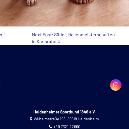
o.!
Next Post: Süddt. Hallenmeisterschaften
in Karlsruhe
k
Heidenheimer Sportbund 1846 e.V.
Wilhelmstraße 198, 89518 Heidenheim
+49 7321 22660