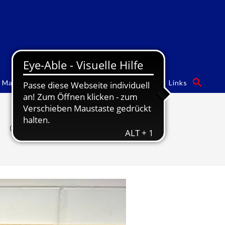
Mannschaften
Turngalas
Sponsoren
Links
Gaufinale am 22.02.2025 im VSZ