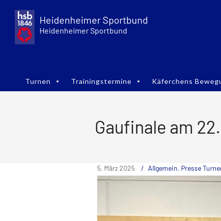
Skip
to
Heidenheimer Sportbund
content
Heidenheimer Sportbund
Turnen
Trainingstermine
Käferchens Beweg
Gaufinale am 22
5. März 2025
Allgemein
,
Presse Turne