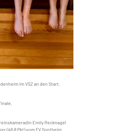
idenheim im VSZ an den Start.
inale.
Vereinskameradin Emily Recknagel
oser (46,8 Pkt) vom FV Sontheim.