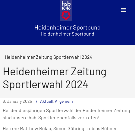
Skip
to
content
Heidenheimer Sportbund
Heidenheimer Sportbund
Heidenheimer Zeitung Sportlerwahl 2024
Heidenheimer Zeitung
Sportlerwahl 2024
8. January 2025
Aktuell
,
Allgemein
Bei der diesjährigen Sportlerwahl der Heidenheimer Zeitung
sind unsere hsb-Sportler ebenfalls vertreten!
Herren: Matthew Bülau, Simon Gühring, Tobias Bühner