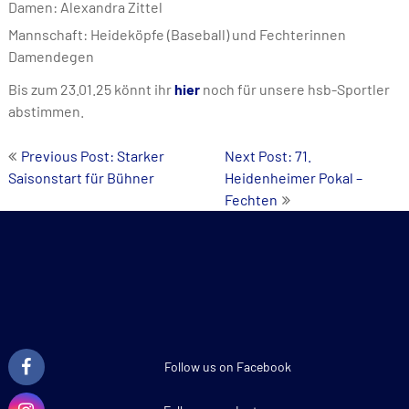
Damen: Alexandra Zittel
Mannschaft: Heideköpfe (Baseball) und Fechterinnen
Damendegen
Bis zum 23.01.25 könnt ihr
hier
noch für unsere hsb-Sportler
abstimmen.
Post
Previous Post: Starker
Next Post: 71.
Saisonstart für Bühner
Heidenheimer Pokal –
navigation
Fechten
Follow us on Facebook