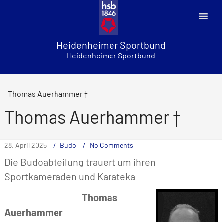
Skip
to
content
Heidenheimer Sportbund
Heidenheimer Sportbund
Thomas Auerhammer †
Thomas Auerhammer †
28. April 2025
Budo
No Comments
Die Budoabteilung trauert um ihren
Sportkameraden und Karateka
Thomas
Auerhammer