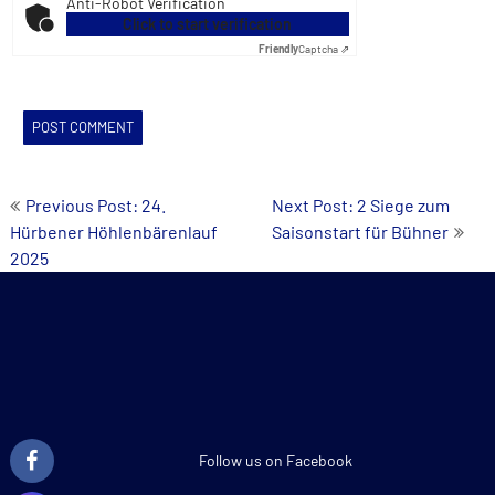
Anti-Robot Verification
Click to start verification
Friendly
Captcha ⇗
Post
Previous Post: 24.
Next Post: 2 Siege zum
Hürbener Höhlenbärenlauf
Saisonstart für Bühner
navigation
2025
Follow us on Facebook