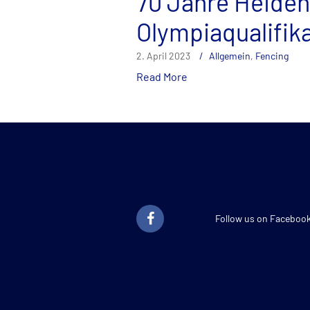
70 Jahre Heiden
Olympiaqualifik
2. April 2023
Allgemein
,
Fencing
Read More
Follow us on Faceboo