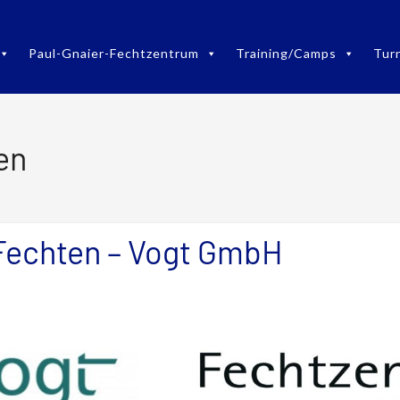
Paul-Gnaier-Fechtzentrum
Training/Camps
Tur
en
Fechten – Vogt GmbH