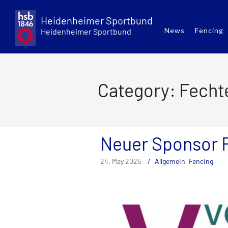
Skip
to
Heidenheimer Sportbund
content
News
Fencing
Heidenheimer Sportbund
Category: Fecht
Neuer Sponsor 
24. May 2025
Allgemein
,
Fencing