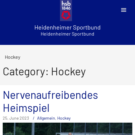
Skip
to
content
Heidenheimer Sportbund
Heidenheimer Sportbund
Hockey
Category: Hockey
Nervenaufreibendes
Heimspiel
25. June 2023
Allgemein
,
Hockey