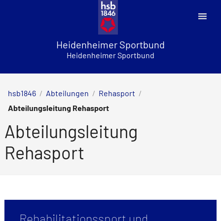
Skip
to
content
Heidenheimer Sportbund
Heidenheimer Sportbund
hsb1846
/
Abteilungen
/
Rehasport
/
Abteilungsleitung Rehasport
Abteilungsleitung
Rehasport
Rehabilitationssport und