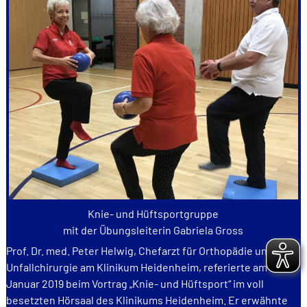
Knie- und Hüftsportgruppe
mit der Übungsleiterin Gabriela Gross
Prof. Dr. med. Peter Helwig, Chefarzt für Orthopädie und
Unfallchirurgie am Klinikum Heidenheim, referierte am 14.
Januar 2019 beim Vortrag „Knie- und Hüftsport“ im voll
besetzten Hörsaal des Klinikums Heidenheim. Er erwähnte