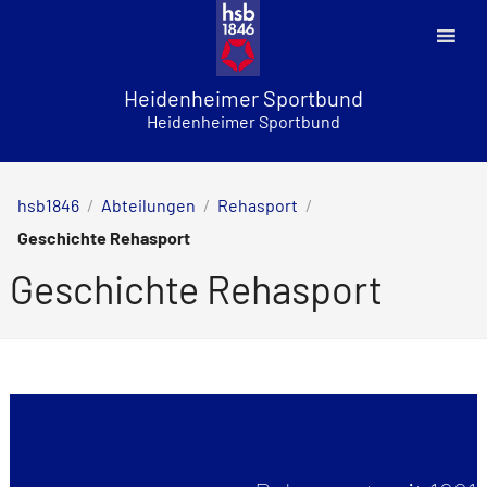
Skip
to
content
Heidenheimer Sportbund
Heidenheimer Sportbund
hsb1846
/
Abteilungen
/
Rehasport
/
Geschichte Rehasport
Geschichte Rehasport