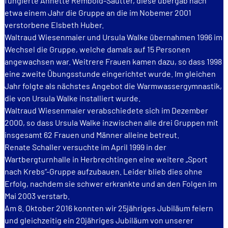
fungierte Annette Rembold-Sautter, diese übergab nach
etwa einem Jahr die Gruppe an die im Nobemer 2001
verstorbene Elsbeth Huber.
Waltraud Wiesenmaier und Ursula Walke übernahmen 1996 im
Wechsel die Gruppe, welche damals auf 15 Personen
angewachsen war. Weitrere Frauen kamen dazu, so dass 1998
eine zweite Übungsstunde eingerichtet wurde. Im gleichen
Jahr folgte als nächstes Angebot die Warmwassergymnastik,
die von Ursula Walke installiert wurde.
Waltraud Wiesenmaier verabschiedete sich im Dezember
2000, so dass Ursula Walke inzwischen alle drei Gruppen mit
insgesamt 62 Frauen und Männer alleine betreut.
Renate Schaller versuchte im April 1999 in der
Wartbergturnhalle in Herbrechtingen eine weitere „Sport
nach Krebs“-Gruppe aufzubauen. Leider blieb dies ohne
Erfolg, nachdem sie schwer erkrankte und an den Folgen im
Mai 2003 verstarb.
Am 8. Oktober 2016 konnten wir 25jähriges Jubiläum feiern
und gleichzeitig ein 20jähriges Jubiläum von unserer