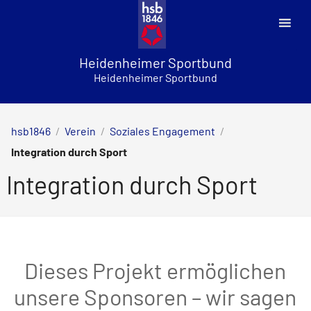
Skip
to
content
Heidenheimer Sportbund
Heidenheimer Sportbund
hsb1846
/
Verein
/
Soziales Engagement
/
Integration durch Sport
Integration durch Sport
Dieses Projekt ermöglichen
unsere Sponsoren – wir sagen