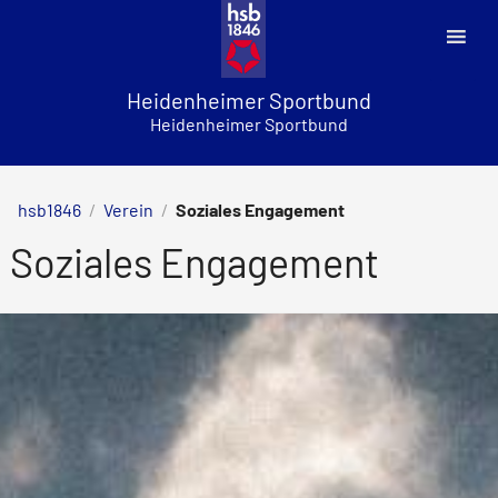
Skip
to
content
Heidenheimer Sportbund
Heidenheimer Sportbund
hsb1846
/
Verein
/
Soziales Engagement
Soziales Engagement