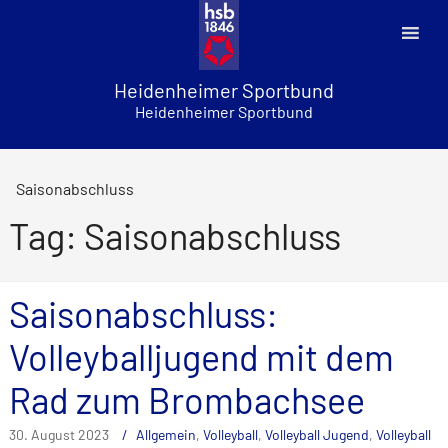
Skip
to
content
Heidenheimer Sportbund
Heidenheimer Sportbund
Saisonabschluss
Tag: Saisonabschluss
Saisonabschluss:
Volleyballjugend mit dem
Rad zum Brombachsee
30. August 2023
Allgemein
,
Volleyball
,
Volleyball Jugend
,
Volleyball