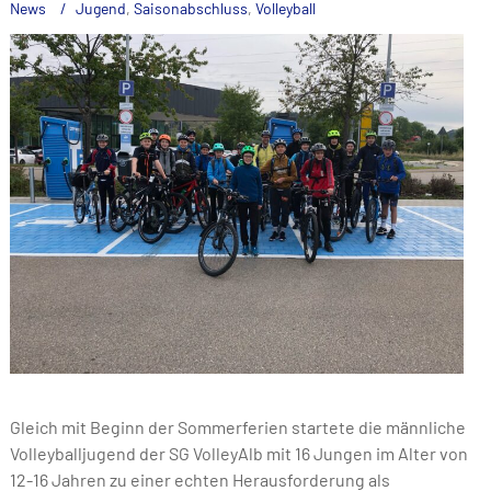
News
Jugend
,
Saisonabschluss
,
Volleyball
Gleich mit Beginn der Sommerferien startete die männliche
Volleyballjugend der SG VolleyAlb mit 16 Jungen im Alter von
12-16 Jahren zu einer echten Herausforderung als