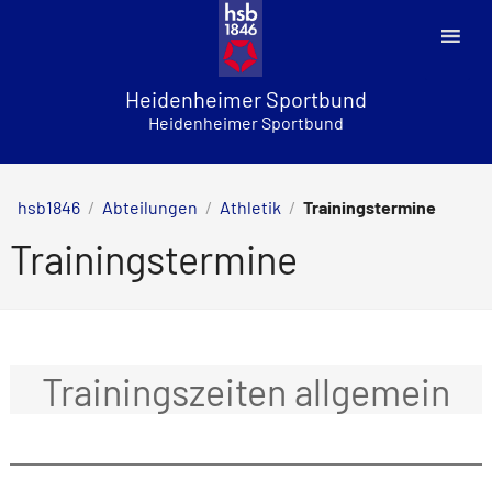
Skip
to
content
Heidenheimer Sportbund
Heidenheimer Sportbund
hsb1846
/
Abteilungen
/
Athletik
/
Trainingstermine
Trainingstermine
Trainingszeiten allgemein