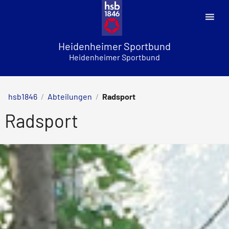
Skip
to
content
Heidenheimer Sportbund
Heidenheimer Sportbund
hsb1846
/
Abteilungen
/
Radsport
Radsport