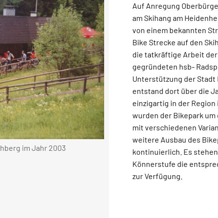
Auf Anregung Oberbürger
am Skihang am Heidenhe
von einem bekannten St
Bike Strecke auf den Ski
die tatkräftige Arbeit de
gegründeten hsb- Radspo
Unterstützung der Stadt
entstand dort über die J
einzigartig in der Region 
wurden der Bikepark um 
mit verschiedenen Varian
weitere Ausbau des Bikep
hberg im Jahr 2003
kontinuierlich. Es stehen
Könnerstufe die entspr
zur Verfügung.