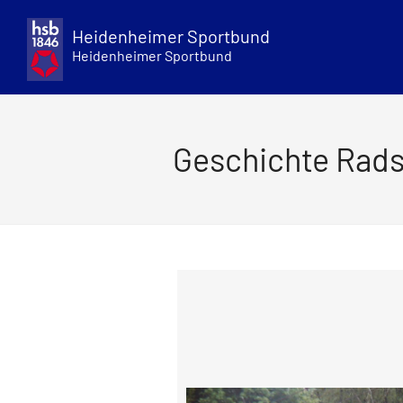
Skip
to
Heidenheimer Sportbund
content
Heidenheimer Sportbund
Geschichte Rad