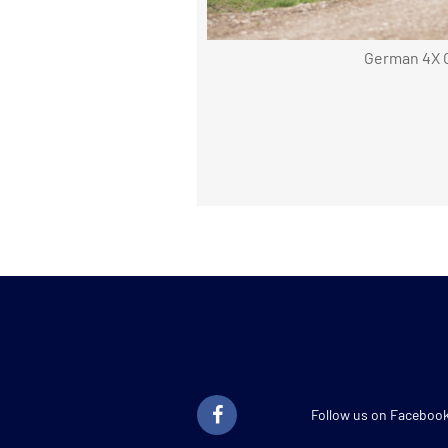
German 4X 
Follow us on Faceboo