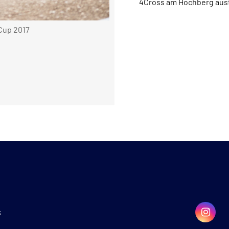
4Cross am Hochberg aust
Cup 2017
k