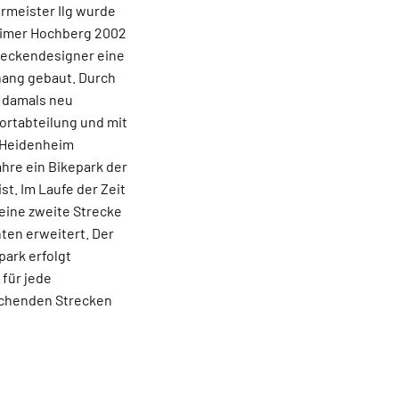
meister Ilg wurde
imer Hochberg 2002
reckendesigner eine
hang gebaut. Durch
r damals neu
rtabteilung und mit
 Heidenheim
ahre ein Bikepark der
ist. Im Laufe der Zeit
eine zweite Strecke
ten erweitert. Der
ark erfolgt
 für jede
echenden Strecken