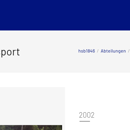
sport
hsb1846
/
Abteilungen
/
2002