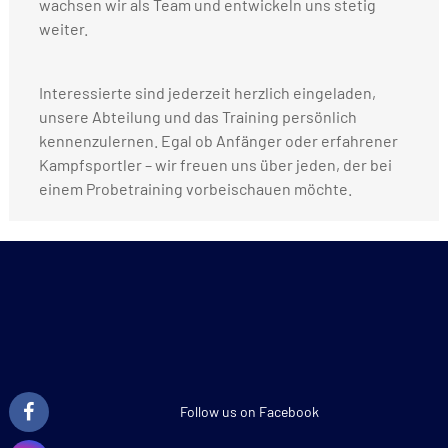
wachsen wir als Team und entwickeln uns stetig
weiter.
Interessierte sind jederzeit herzlich eingeladen,
unsere Abteilung und das Training persönlich
kennenzulernen. Egal ob Anfänger oder erfahrener
Kampfsportler – wir freuen uns über jeden, der bei
einem Probetraining vorbeischauen möchte.
Follow us on Facebook