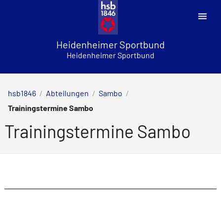
Skip
to
content
Heidenheimer Sportbund
Heidenheimer Sportbund
hsb1846
/
Abteilungen
/
Sambo
/
Trainingstermine Sambo
Trainingstermine Sambo