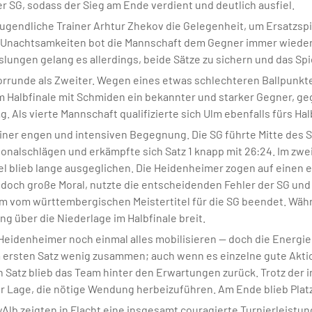
 SG, sodass der Sieg am Ende verdient und deutlich ausfiel.
jugendliche Trainer Arhtur Zhekov die Gelegenheit, um Ersatzspi
d Unachtsamkeiten bot die Mannschaft dem Gegner immer wieder
ungen gelang es allerdings, beide Sätze zu sichern und das Spie
Vorrunde als Zweiter. Wegen eines etwas schlechteren Ballpunkt
m Halbfinale mit Schmiden ein bekannter und starker Gegner, geg
 Als vierte Mannschaft qualifizierte sich Ulm ebenfalls fürs Hal
einer engen und intensiven Begegnung. Die SG führte Mitte des S
nalschlägen und erkämpfte sich Satz 1 knapp mit 26:24. Im zwei
el blieb lange ausgeglichen. Die Heidenheimer zogen auf einen
edoch große Moral, nutzte die entscheidenden Fehler der SG und
um vom württembergischen Meistertitel für die SG beendet. Wäh
ng über die Niederlage im Halbfinale breit.
e Heidenheimer noch einmal alles mobilisieren — doch die Energi
 im ersten Satz wenig zusammen; auch wenn es einzelne gute Akt
n Satz blieb das Team hinter den Erwartungen zurück. Trotz der
er Lage, die nötige Wendung herbeizuführen. Am Ende blieb Platz
yAlb zeigten in Flacht eine insgesamt couragierte Turnierleistun