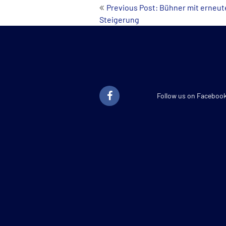
Beitrags-
Previous Post: Bühner mit erneut
Steigerung
Navigation
Follow us on Faceboo