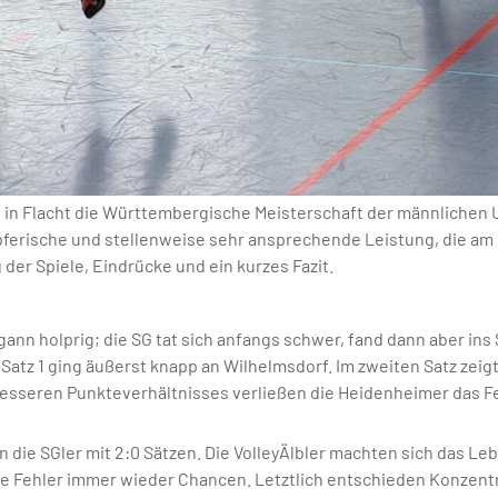
 Flacht die Württembergische Meisterschaft der männlichen U17 
ferische und stellenweise sehr ansprechende Leistung, die am E
r Spiele, Eindrücke und ein kurzes Fazit.
nn holprig; die SG tat sich anfangs schwer, fand dann aber ins S
atz 1 ging äußerst knapp an Wilhelmsdorf. Im zweiten Satz zeig
sseren Punkteverhältnisses verließen die Heidenheimer das Fel
die SGler mit 2:0 Sätzen. Die VolleyÄlbler machten sich das Le
 Fehler immer wieder Chancen. Letztlich entschieden Konzentra