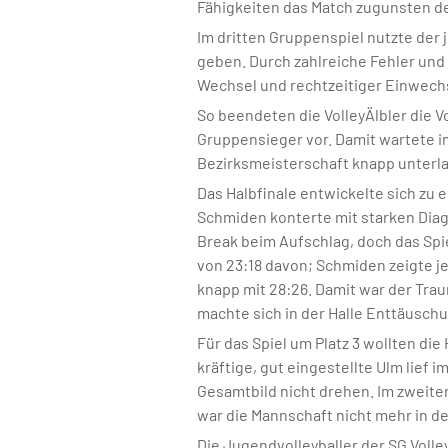
Fähigkeiten das Match zugunsten der
Im dritten Gruppenspiel nutzte der 
geben. Durch zahlreiche Fehler un
Wechsel und rechtzeitiger Einwechsl
So beendeten die VolleyÄlbler die 
Gruppensieger vor. Damit wartete i
Bezirksmeisterschaft knapp unterlag.
Das Halbfinale entwickelte sich zu 
Schmiden konterte mit starken Diago
Break beim Aufschlag, doch das Spi
von 23:18 davon; Schmiden zeigte j
knapp mit 28:26. Damit war der Tra
machte sich in der Halle Enttäuschu
Für das Spiel um Platz 3 wollten di
kräftige, gut eingestellte Ulm lief
Gesamtbild nicht drehen. Im zweite
war die Mannschaft nicht mehr in d
Die Jugendvolleyballer der SG Volle