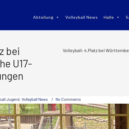
Abteilung
Volleyball News
Halle
S
z bei
Volleyball: 4.Platz bei Württem
he U17-
ungen
yball Jugend
,
Volleyball News
No Comments