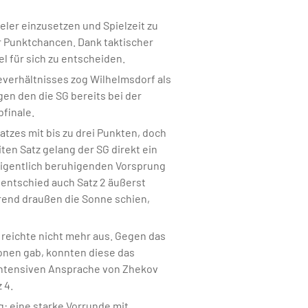
eler einzusetzen und Spielzeit zu
 Punktchancen. Dank taktischer
l für sich zu entscheiden.
everhältnisses zog Wilhelmsdorf als
en den die SG bereits bei der
bfinale.
atzes mit bis zu drei Punkten, doch
ten Satz gelang der SG direkt ein
 eigentlich beruhigenden Vorsprung
 entschied auch Satz 2 äußerst
rend draußen die Sonne schien,
e reichte nicht mehr aus. Gegen das
ionen gab, konnten diese das
 intensiven Ansprache von Zhekov
 4.
g: eine starke Vorrunde mit