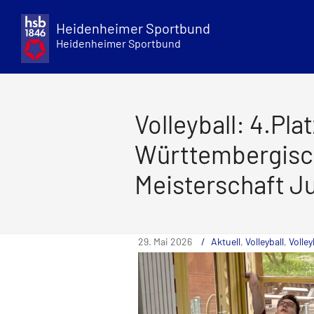
Skip
to
Heidenheimer Sportbund
content
Heidenheimer Sportbund
Volleyball: 4.Plat
Württembergisc
Meisterschaft J
29. Mai 2026
Aktuell
,
Volleyball
,
Volle