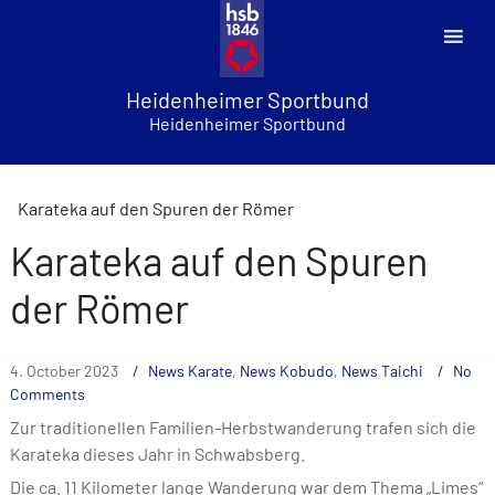
Skip
to
content
Heidenheimer Sportbund
Heidenheimer Sportbund
Karateka auf den Spuren der Römer
Karateka auf den Spuren
der Römer
4. October 2023
News Karate
,
News Kobudo
,
News Taichi
No
Comments
Zur traditionellen Familien-Herbst­wanderung trafen sich die
Karateka dieses Jahr in Schwabsberg.
Die ca. 11 Kilometer lange Wanderung war dem Thema „Limes“