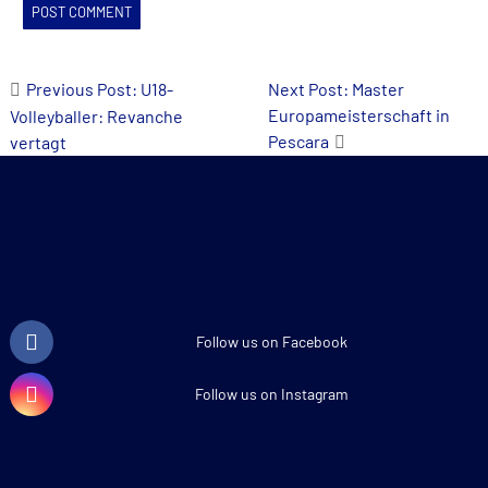
Post
Previous Post: U18-
Next Post: Master
Europameisterschaft in
Volleyballer: Revanche
navigation
Pescara
vertagt
Follow us on Facebook
Follow us on Instagram