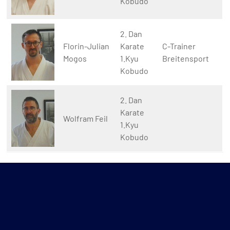
Kobudo
2. Dan
Florin-Julian
Karate
C-Trainer
Mogos
1.Kyu
Breitensport
Kobudo
2. Dan
Karate
Wolfram Feil
1.Kyu
Kobudo