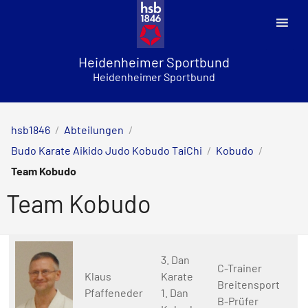
Skip
to
content
Heidenheimer Sportbund
Heidenheimer Sportbund
hsb1846
/
Abteilungen
/
Budo Karate Aikido Judo Kobudo TaiChi
/
Kobudo
/
Team Kobudo
Team Kobudo
3. Dan
C-Trainer
Klaus
Karate
Breitensport
Pfaffeneder
1. Dan
B-Prüfer