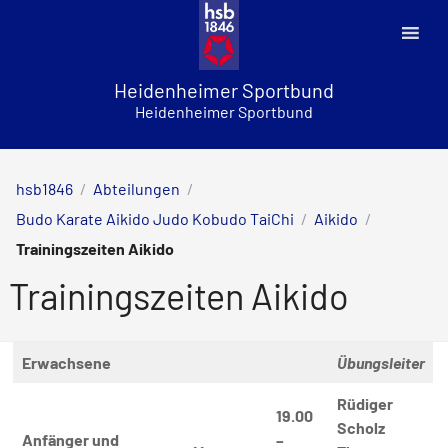
Skip
to
content
Heidenheimer Sportbund
Heidenheimer Sportbund
hsb1846
/
Abteilungen
/
Budo Karate Aikido Judo Kobudo TaiChi
/
Aikido
/
Trainingszeiten Aikido
Trainingszeiten Aikido
Erwachsene
Übungsleiter
Rüdiger
19.00
Scholz
Anfänger und
–