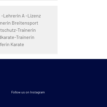
 -Lehrerin A -Lizenz
inerin Breitensport
tschutz-Trainerin
karate-Trainerin
ferin Karate
Follow us on Instagram