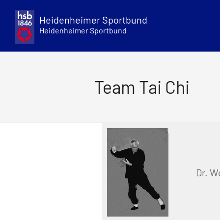
Skip
to
Heidenheimer Sportbund
content
Heidenheimer Sportbund
Team Tai Chi
Dr. W