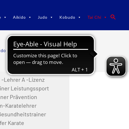
e
Aikido
Judo
Kobudo
Tai Chi
do TaiChi
/
Tai Chi
/
Team Tai Chi
 -Lehrer A -Lizenz
ainer Leistungssport
iner Prävention
m-Karatelehrer
esundheitstrainer
fer Karate