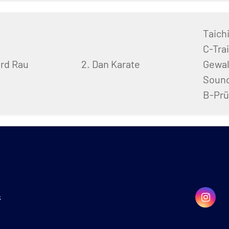
Taichi
C-Tra
rd Rau
2. Dan Karate
Gewal
Sound
B-Prü
k