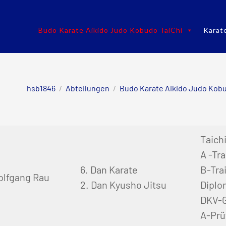
Budo Karate Aikido Judo Kobudo TaiChi
Karat
hsb1846
/
Abteilungen
/
Budo Karate Aikido Judo Kobu
Taichi
A -Tr
6. Dan Karate
B-Tra
olfgang Rau
2. Dan Kyusho Jitsu
Diplo
DKV-G
A-Prü