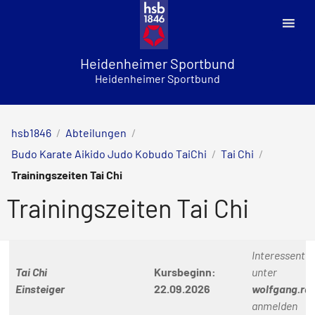
Skip
to
content
Heidenheimer Sportbund
Heidenheimer Sportbund
hsb1846
/
Abteilungen
/
Budo Karate Aikido Judo Kobudo TaiChi
/
Tai Chi
/
Trainingszeiten Tai Chi
Trainingszeiten Tai Chi
Interessente
Tai Chi
Kursbeginn:
unter
Einsteiger
22.09.2026
wolfgang.ra
anmelden