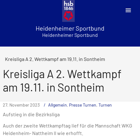
Skip
to
content
Heidenheimer Sportbund
Heidenheimer Sportbund
Kreisliga A 2. Wettkampf am 19.11. in Sontheim
Kreisliga A 2. Wettkampf
am 19.11. in Sontheim
27. November 2023
Allgemein
,
Presse Turnen
,
Turnen
Aufstieg in die Bezirksliga
Auch der zweite Wettkampftag lief für die Mannschaft WKG
Heidenheim- Nattheim II wie erhofft.