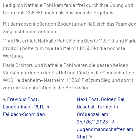
Lediglich Nathalie Pohl kam fehlerfrei durch ihre Übung und
turnte mit 12,8 Pkt nochmals das höchste Ergebnis.
Mit dem abschließenden Bodenturnen ließ sich das Team den
Sieg nicht mehr nehmen.
11,45 Pkt erhielt Nathalie Pohl, Melina Beyrle 11,9 Pkt und Maria
Croitoru holte zum zweiten Mal mit 12,55 Pkt die höchste
Wertung.
Maria Croitoru und Nathalie Pohl waren die besten beiden
Vierkämpferinnen der Staffel und führten die Mannschaft der
WKG Heidenheim- Nattheim II (136,8 Pkt) zum Sieg und somit
zum direkten Aufstieg in die Bezirksliga.
Post
Previous Post:
Next Post: Golden Ball
Landesfinale, 18.11. in
Baseball-Turnier in
navigation
Fellbach-Schmiden
Gröbenzell am
25./26.11.2023 – 3
Jugendmannschaften am
Start