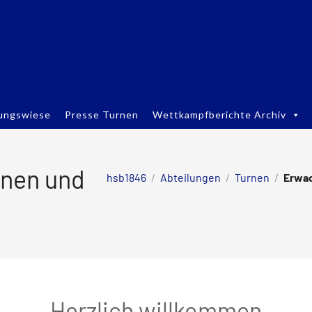
ungswiese
Presse Turnen
Wettkampfberichte Archiv
nen und
hsb1846
/
Abteilungen
/
Turnen
/
Erwac
Herzlich willkommen