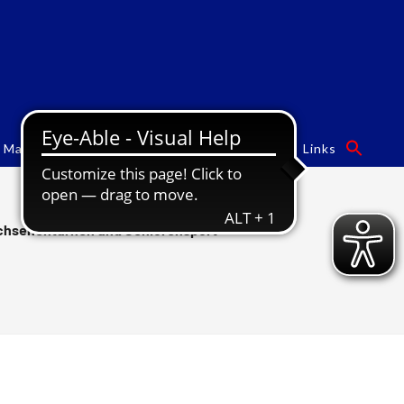
Mannschaften
Turngalas
Sponsoren
Links
hsenenturnen und Seniorensport