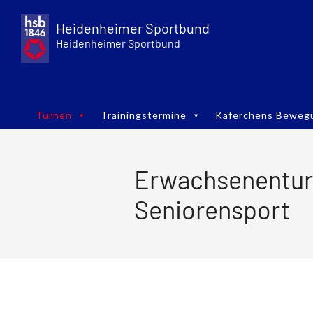
Skip
to
Heidenheimer Sportbund
content
Heidenheimer Sportbund
Turnen
Trainingstermine
Käferchens Beweg
Erwachsenentur
Seniorensport