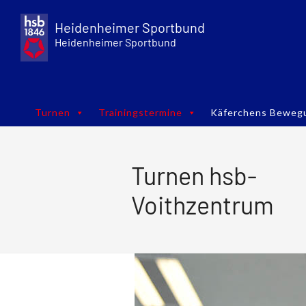
Skip
to
Heidenheimer Sportbund
content
Heidenheimer Sportbund
Turnen
Trainingstermine
Käferchens Beweg
Turnen hsb-
Voithzentrum