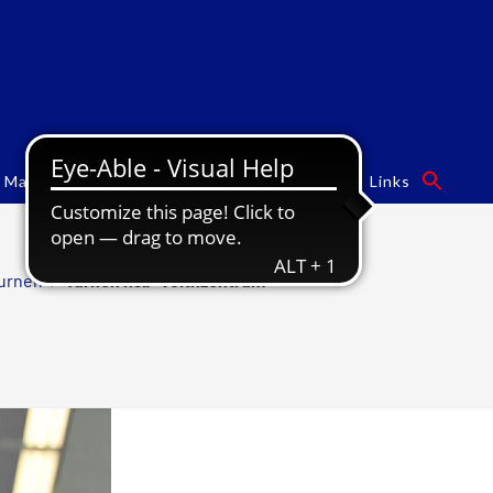
Mannschaften
Turngalas
Sponsoren
Links
Turnen
/
Turnen hsb-Voithzentrum