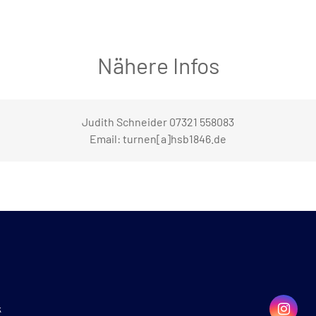
Nähere Infos
Judith Schneider 07321 558083
Email: turnen[a]hsb1846.de
k