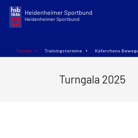
Skip
to
Heidenheimer Sportbund
content
Heidenheimer Sportbund
Turnen
Trainingstermine
Käferchens Beweg
Turngala 2025