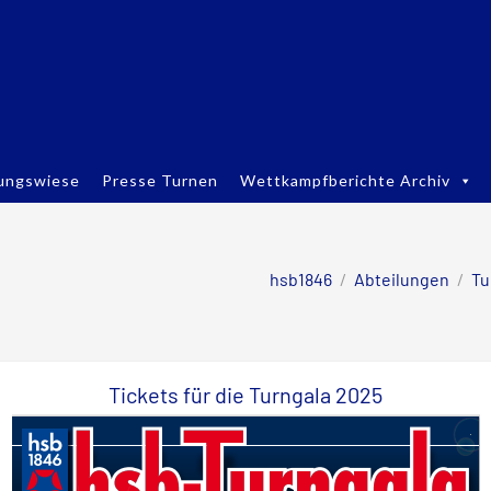
ungswiese
Presse Turnen
Wettkampfberichte Archiv
hsb1846
/
Abteilungen
/
Tu
Tickets für die Turngala 2025