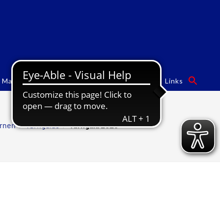
Mannschaften
Turngalas
Sponsoren
Links
rnen
/
Turngalas
/
Turngala 2025