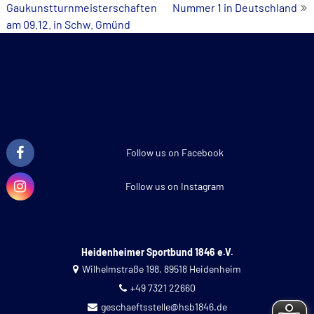
Gaukunstturnmeisterschaften
Nummer 1 in Deutschland
navigation
am 09.12. in Schw. Gmünd
Follow us on Facebook
Follow us on Instagram
Heidenheimer Sportbund 1846 e.V.
Wilhelmstraße 198, 89518 Heidenheim
+49 7321 22660
geschaeftsstelle@hsb1846.de