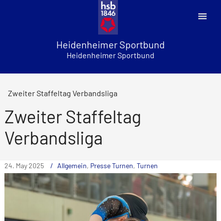
Skip
to
content
Heidenheimer Sportbund
Heidenheimer Sportbund
Zweiter Staffeltag Verbandsliga
Zweiter Staffeltag
Verbandsliga
24. May 2025
Allgemein
,
Presse Turnen
,
Turnen