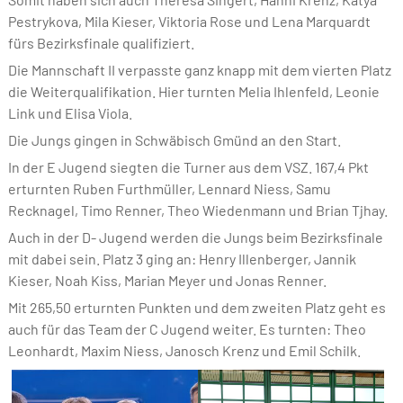
Pestrykova, Mila Kieser, Viktoria Rose und Lena Marquardt
fürs Bezirksfinale qualifiziert.
Die Mannschaft II verpasste ganz knapp mit dem vierten Platz
die Weiterqualifikation. Hier turnten Melia Ihlenfeld, Leonie
Link und Elisa Viola.
Die Jungs gingen in Schwäbisch Gmünd an den Start.
In der E Jugend siegten die Turner aus dem VSZ. 167,4 Pkt
erturnten Ruben Furthmüller, Lennard Niess, Samu
Recknagel, Timo Renner, Theo Wiedenmann und Brian Tjhay.
Auch in der D- Jugend werden die Jungs beim Bezirksfinale
mit dabei sein. Platz 3 ging an: Henry Illenberger, Jannik
Kieser, Noah Kiss, Marian Meyer und Jonas Renner.
Mit 265,50 erturnten Punkten und dem zweiten Platz geht es
auch für das Team der C Jugend weiter. Es turnten: Theo
Leonhardt, Maxim Niess, Janosch Krenz und Emil Schilk.