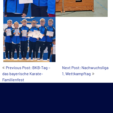
Post
Previous Post: BKB-Tag –
Next Post: Nachwuchsliga
das bayerische Karate-
1. Wettkampftag
navigation
Familienfest