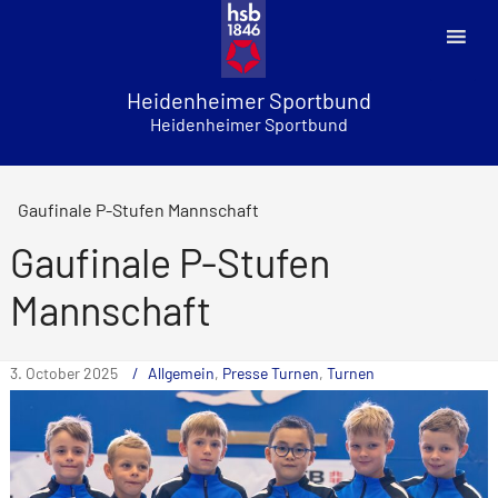
Skip
to
content
Heidenheimer Sportbund
Heidenheimer Sportbund
Gaufinale P-Stufen Mannschaft
Gaufinale P-Stufen
Mannschaft
3. October 2025
Allgemein
,
Presse Turnen
,
Turnen