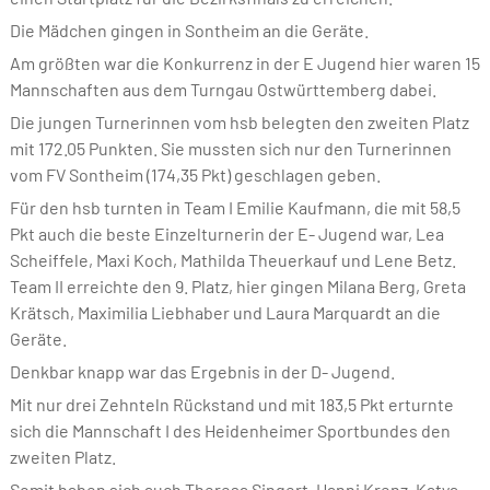
Die Mädchen gingen in Sontheim an die Geräte.
Am größten war die Konkurrenz in der E Jugend hier waren 15
Mannschaften aus dem Turngau Ostwürttemberg dabei.
Die jungen Turnerinnen vom hsb belegten den zweiten Platz
mit 172.05 Punkten. Sie mussten sich nur den Turnerinnen
vom FV Sontheim (174,35 Pkt) geschlagen geben.
Für den hsb turnten in Team I Emilie Kaufmann, die mit 58,5
Pkt auch die beste Einzelturnerin der E- Jugend war, Lea
Scheiffele, Maxi Koch, Mathilda Theuerkauf und Lene Betz.
Team II erreichte den 9. Platz, hier gingen Milana Berg, Greta
Krätsch, Maximilia Liebhaber und Laura Marquardt an die
Geräte.
Denkbar knapp war das Ergebnis in der D- Jugend.
Mit nur drei Zehnteln Rückstand und mit 183,5 Pkt erturnte
sich die Mannschaft I des Heidenheimer Sportbundes den
zweiten Platz.
Somit haben sich auch Theresa Singert, Hanni Krenz, Katya