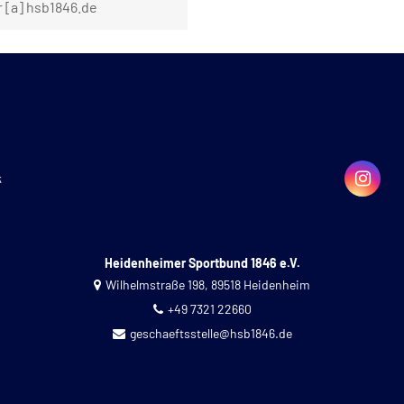
r [a] hsb1846.de
k
Heidenheimer Sportbund 1846 e.V.
Wilhelmstraße 198, 89518 Heidenheim
+49 7321 22660
geschaeftsstelle@hsb1846.de