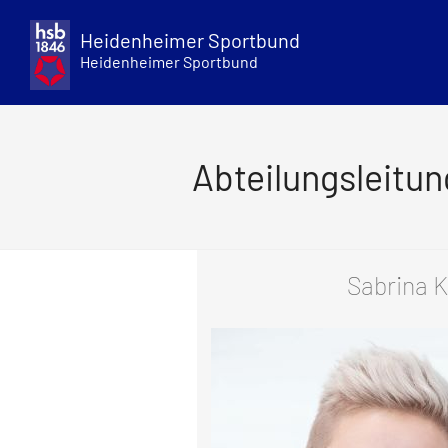
Skip
to
Heidenheimer Sportbund
content
Heidenheimer Sportbund
Abteilungsleitung
Sabrina K