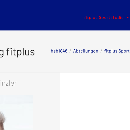
fitplus Sportstudio
 fitplus
hsb1846
/
Abteilungen
/
fitplus Spor
inzler