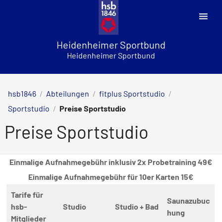
Skip
to
content
Heidenheimer Sportbund
Heidenheimer Sportbund
hsb1846
/
Abteilungen
/
fitplus Sportstudio
/
Sportstudio
/
Preise Sportstudio
Preise Sportstudio
Einmalige Aufnahmegebühr inklusiv 2x Probetraining 49€
Einmalige Aufnahmegebühr für 10er Karten 15€
Tarife für
Saunazubuc
hsb-
Studio
Studio + Bad
hung
Mitglieder