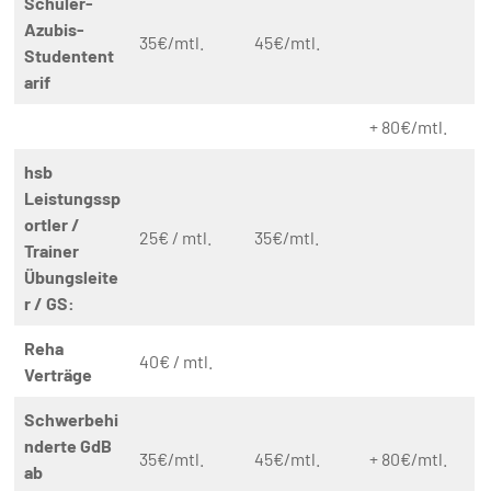
Schüler-
Azubis-
35€/mtl.
45€/mtl.
Studentent
arif
+ 80€/mtl.
hsb
Leistungssp
ortler /
25€ / mtl.
35€/mtl.
Trainer
Übungsleite
r / GS:
Reha
40€ / mtl.
Verträge
Schwerbehi
nderte GdB
35€/mtl.
45€/mtl.
+ 80€/mtl.
ab