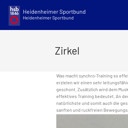
Skip
to
Heidenheimer Sportbund
content
Heidenheimer Sportbund
Zirkel
Was macht synchro-Training so eff
erzielen wir einen sehr leitungsfä
geschont. Zusätzlich wird dem Muske
effektives Training bedeutet. An d
natürlichste und somit auch die ge
sanften und ruckfreien Bewegungsa