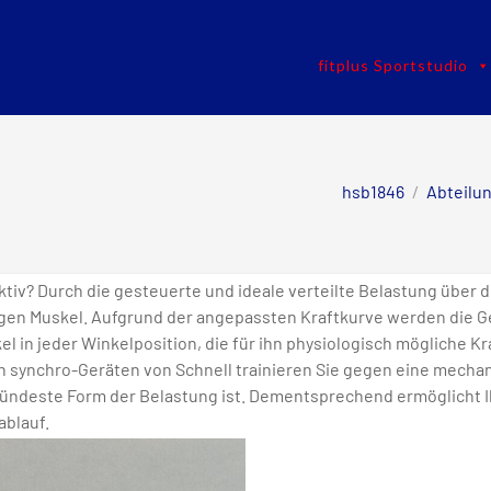
fitplus Sportstudio
hsb1846
/
Abteilu
ektiv? Durch die gesteuerte und ideale verteilte Belastung üb
higen Muskel. Aufgrund der angepassten Kraftkurve werden die 
l in jeder Winkelposition, die für ihn physiologisch mögliche Kr
en synchro-Geräten von Schnell trainieren Sie gegen eine mecha
sündeste Form der Belastung ist. Dementsprechend ermöglicht I
blauf.