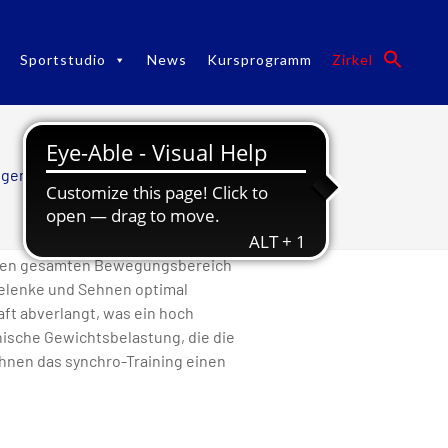
Sportstudio
News
Kursprogramm
Zirkel
ngen
/
fitplus Sportstudio
/
Zirkel
er den gesamten Bewegungsbereich
Gelenke und Sehnen optimal
aft abverlangt, was ein hoch
nische Gewichtsbelastung, die die
hnen das synchro-Training einen