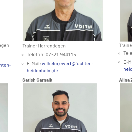
egen
Train
Trainer Herrendegen
Tel
Telefon: 07321 944115
E-Ma
E-Mail:
wilhelm.ewert@fechten-
hten-
hei
heidenheim.de
Satish Garnaik
Alina