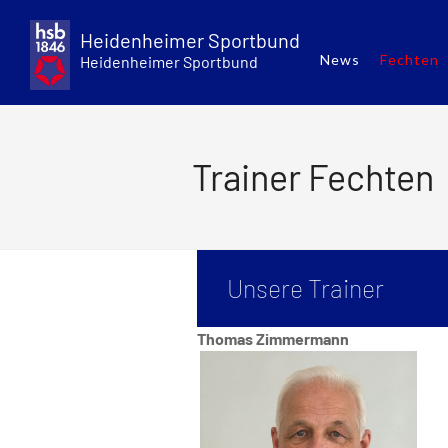
Skip
to
Heidenheimer Sportbund
content
News
Fechten
Heidenheimer Sportbund
Trainer Fechten
Unsere Trainer
Thomas Zimmermann