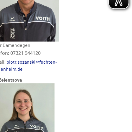
er Damendegen
efon: 07321 944120
il:
piotr.sozanski@fechten-
denheim.de
 Zelentsova