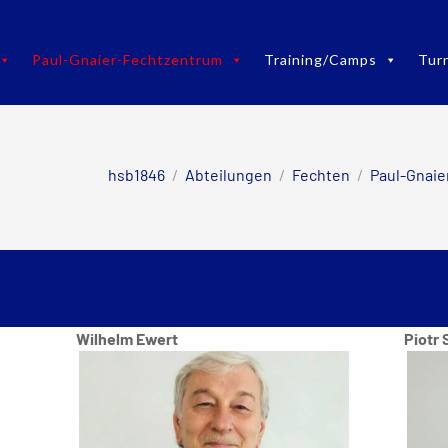
Paul-Gnaier-Fechtzentrum
Training/Camps
Tur
hsb1846
/
Abteilungen
/
Fechten
/
Paul-Gnaie
Wilhelm Ewert
Piotr