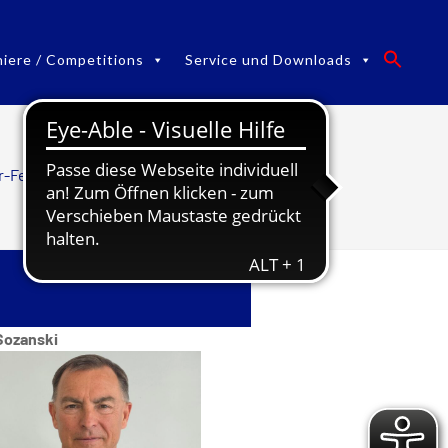
niere / Competitions
Service und Downloads
r-Fechtzentrum
/
Trainer Fechten
 Sozanski