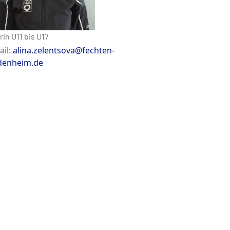
rin U11 bis U17
ail:
alina.zelentsova@fechten-
denheim.de