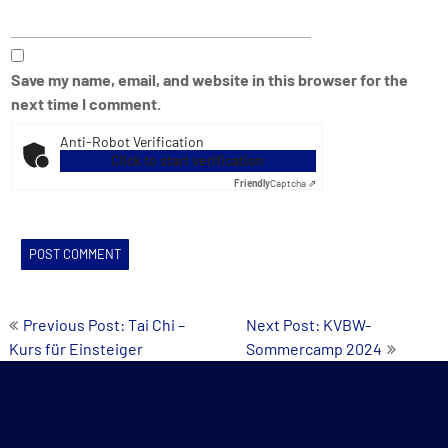
Save my name, email, and website in this browser for the
next time I comment.
Anti-Robot Verification
Click to start verification
Friendly
Captcha ⇗
Post
Previous Post: Tai Chi –
Next Post: KVBW-
Kurs für Einsteiger
Sommercamp 2024
navigation