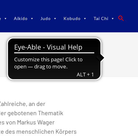
e
Aikido
Judo
Kobudo
Tai Chi
Schmerz gefällig?!
ahlreiche, an der
 der gebotenen Thematik
es von Markus Wager
kte des menschlichen Körpers