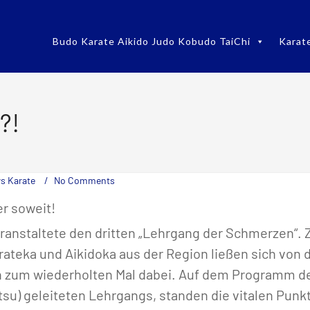
Budo Karate Aikido Judo Kobudo TaiChi
Karat
?!
s Karate
No Comments
r soweit!
ranstaltete den dritten „Lehrgang der Schmerzen“. Z
rateka und Aikidoka aus der Region ließen sich von
n zum wiederholten Mal dabei. Auf dem Programm d
tsu) geleiteten Lehrgangs, standen die vitalen Pun