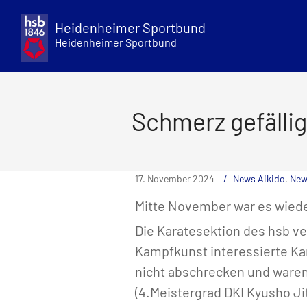
Skip
to
Heidenheimer Sportbund
content
Heidenheimer Sportbund
Schmerz gefällig
17. November 2024
News Aikido
,
New
Mitte November war es wiede
Die Karatesektion des hsb ve
Kampfkunst interessierte Ka
nicht abschrecken und ware
(4.Meistergrad DKI Kyusho Ji