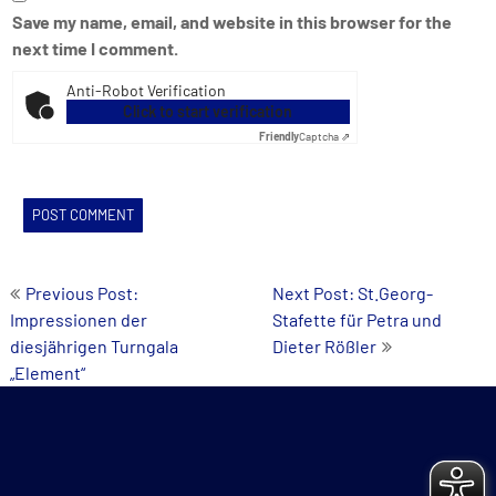
Save my name, email, and website in this browser for the
next time I comment.
Anti-Robot Verification
Click to start verification
Friendly
Captcha ⇗
Post
Previous Post:
Next Post: St.Georg-
Impressionen der
Stafette für Petra und
navigation
diesjährigen Turngala
Dieter Rößler
„Element“