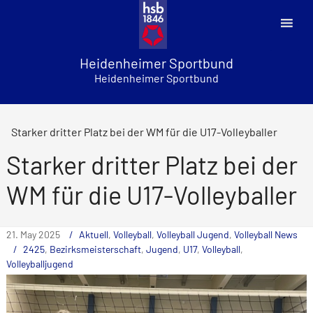
Skip
to
content
Heidenheimer Sportbund
Heidenheimer Sportbund
Starker dritter Platz bei der WM für die U17-Volleyballer
Starker dritter Platz bei der
WM für die U17-Volleyballer
21. May 2025
Aktuell
,
Volleyball
,
Volleyball Jugend
,
Volleyball News
2425
,
Bezirksmeisterschaft
,
Jugend
,
U17
,
Volleyball
,
Volleyballjugend