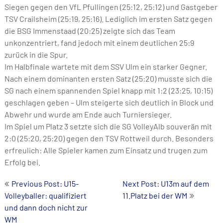
Siegen gegen den VfL Pfullingen (25:12, 25:12) und Gastgeber
TSV Crailsheim (25:19, 25:16). Lediglich im ersten Satz gegen
die BSG Immenstaad (20:25) zeigte sich das Team
unkonzentriert, fand jedoch mit einem deutlichen 25:9
zurück in die Spur.
Im Halbfinale wartete mit dem SSV Ulm ein starker Gegner.
Nach einem dominanten ersten Satz (25:20) musste sich die
SG nach einem spannenden Spiel knapp mit 1:2 (23:25, 10:15)
geschlagen geben – Ulm steigerte sich deutlich in Block und
Abwehr und wurde am Ende auch Turniersieger.
Im Spiel um Platz 3 setzte sich die SG VolleyAlb souverän mit
2:0 (25:20, 25:20) gegen den TSV Rottweil durch. Besonders
erfreulich: Alle Spieler kamen zum Einsatz und trugen zum
Erfolg bei.
Post
Previous Post: U15-
Next Post: U13m auf dem
Volleyballer: qualifiziert
11.Platz bei der WM
navigation
und dann doch nicht zur
WM