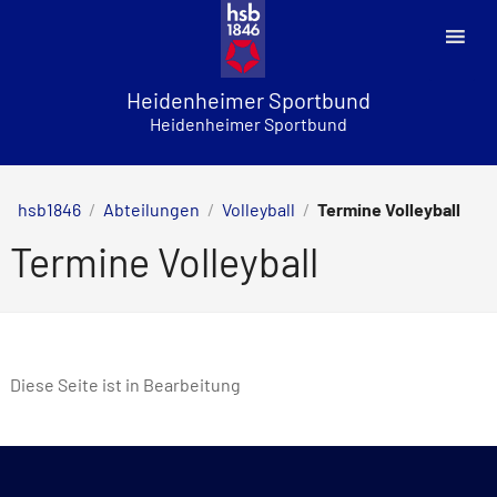
Skip
to
content
Heidenheimer Sportbund
Heidenheimer Sportbund
hsb1846
/
Abteilungen
/
Volleyball
/
Termine Volleyball
Termine Volleyball
Diese Seite ist in Bearbeitung