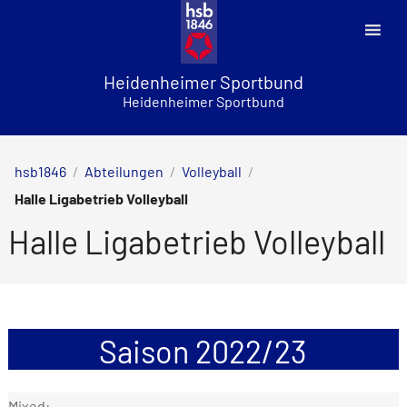
Skip
to
content
Heidenheimer Sportbund
Heidenheimer Sportbund
hsb1846
/
Abteilungen
/
Volleyball
/
Halle Ligabetrieb Volleyball
Halle Ligabetrieb Volleyball
Saison 2022/23
Mixed: