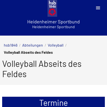
Skip
to
content
Heidenheimer Sportbund
Heidenheimer Sportbund
hsb1846
/
Abteilungen
/
Volleyball
/
Volleyball Abseits des Feldes
Volleyball Abseits des
Feldes
Termine