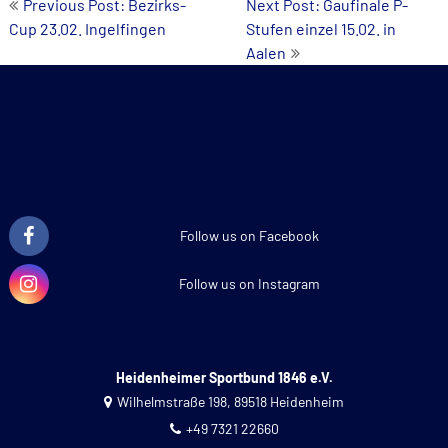
Beitrags-
Previous Post: Bezirks-
Next Post: Gaufinale P-
Cup 23.02. Ingelfingen
Stufen einzel 15.02. in
Navigation
Aalen
Follow us on Facebook
Follow us on Instagram
Heidenheimer Sportbund 1846 e.V.
Wilhelmstraße 198, 89518 Heidenheim
+49 7321 22660