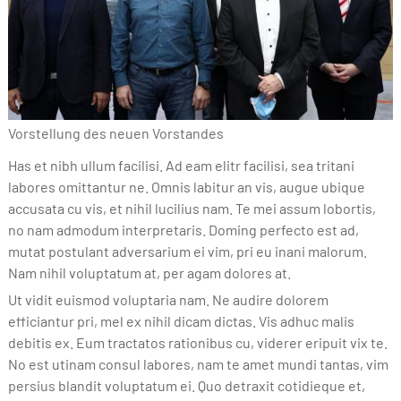
Vorstellung des neuen Vorstandes
Has et nibh ullum facilisi. Ad eam elitr facilisi, sea tritani
labores omittantur ne. Omnis labitur an vis, augue ubique
accusata cu vis, et nihil lucilius nam. Te mei assum lobortis,
no nam admodum interpretaris. Doming perfecto est ad,
mutat postulant adversarium ei vim, pri eu inani malorum.
Nam nihil voluptatum at, per agam dolores at.
Ut vidit euismod voluptaria nam. Ne audire dolorem
efficiantur pri, mel ex nihil dicam dictas. Vis adhuc malis
debitis ex. Eum tractatos rationibus cu, viderer eripuit vix te.
No est utinam consul labores, nam te amet mundi tantas, vim
persius blandit voluptatum ei. Quo detraxit cotidieque et,