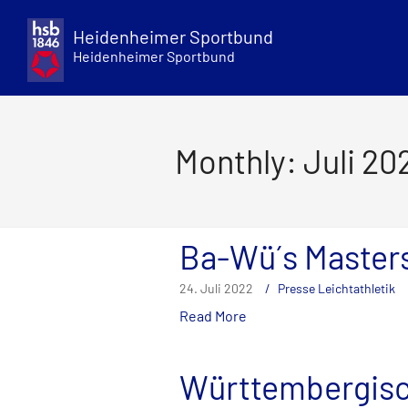
Skip
to
Heidenheimer Sportbund
content
Heidenheimer Sportbund
Monthly: Juli 20
Ba-Wü´s Master
24. Juli 2022
Presse Leichtathletik
Read More
Württembergisc