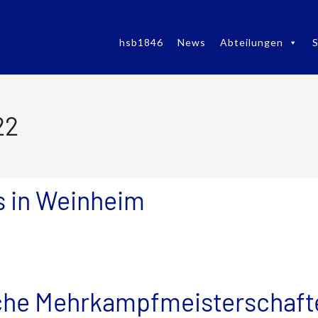
hsb1846
News
Abteilungen
S
22
s in Weinheim
he Mehrkampfmeisterschafte