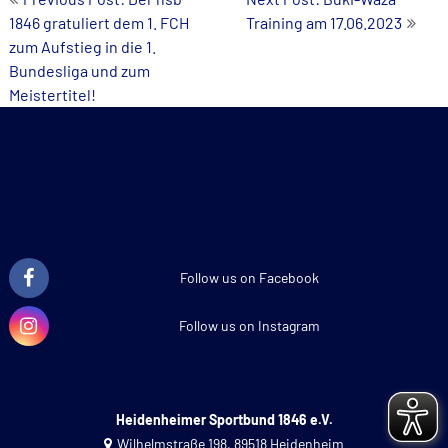
1846 gratuliert dem 1. FCH
Training am 17.06.2023
Navigation
zum Aufstieg in die 1.
Bundesliga und zum
Meistertitel!
Follow us on Facebook
Follow us on Instagram
Heidenheimer Sportbund 1846 e.V.
Wilhelmstraße 198, 89518 Heidenheim