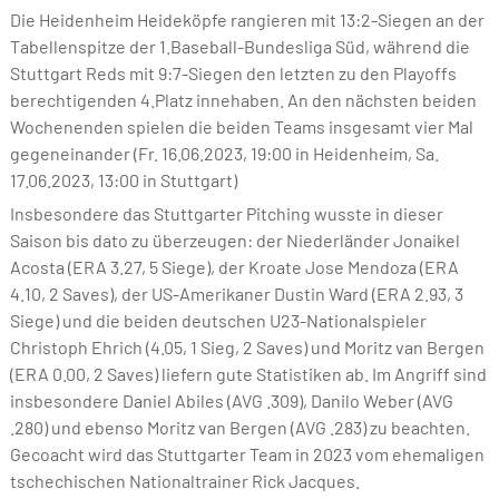
Die Heidenheim Heideköpfe rangieren mit 13:2-Siegen an der
Tabellenspitze der 1.Baseball-Bundesliga Süd, während die
Stuttgart Reds mit 9:7-Siegen den letzten zu den Playoffs
berechtigenden 4.Platz innehaben. An den nächsten beiden
Wochenenden spielen die beiden Teams insgesamt vier Mal
gegeneinander (Fr. 16.06.2023, 19:00 in Heidenheim, Sa.
17.06.2023, 13:00 in Stuttgart)
Insbesondere das Stuttgarter Pitching wusste in dieser
Saison bis dato zu überzeugen: der Niederländer Jonaikel
Acosta (ERA 3.27, 5 Siege), der Kroate Jose Mendoza (ERA
4.10, 2 Saves), der US-Amerikaner Dustin Ward (ERA 2.93, 3
Siege) und die beiden deutschen U23-Nationalspieler
Christoph Ehrich (4.05, 1 Sieg, 2 Saves) und Moritz van Bergen
(ERA 0.00, 2 Saves) liefern gute Statistiken ab. Im Angriff sind
insbesondere Daniel Abiles (AVG .309), Danilo Weber (AVG
.280) und ebenso Moritz van Bergen (AVG .283) zu beachten.
Gecoacht wird das Stuttgarter Team in 2023 vom ehemaligen
tschechischen Nationaltrainer Rick Jacques.