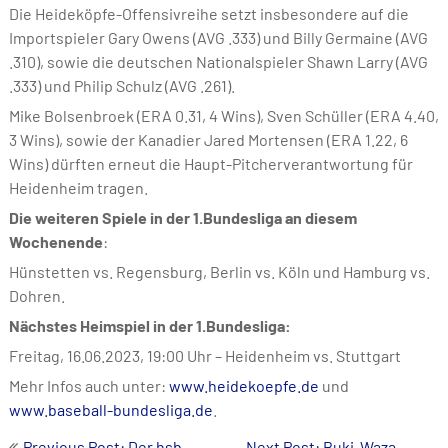
Die Heideköpfe-Offensivreihe setzt insbesondere auf die
Importspieler Gary Owens (AVG .333) und Billy Germaine (AVG
.310), sowie die deutschen Nationalspieler Shawn Larry (AVG
.333) und Philip Schulz (AVG .261).
Mike Bolsenbroek (ERA 0.31, 4 Wins), Sven Schüller (ERA 4.40,
3 Wins), sowie der Kanadier Jared Mortensen (ERA 1.22, 6
Wins) dürften erneut die Haupt-Pitcherverantwortung für
Heidenheim tragen.
Die weiteren Spiele in der 1.Bundesliga an diesem
Wochenende
:
Hünstetten vs. Regensburg, Berlin vs. Köln und Hamburg vs.
Dohren.
Nächstes Heimspiel in der 1.Bundesliga:
Freitag, 16.06.2023, 19:00 Uhr – Heidenheim vs. Stuttgart
Mehr Infos auch unter:
www.heidekoepfe.de
und
www.baseball-bundesliga.de
.
Beitrags-
Previous Post: Der hsb
Next Post: Buki-Waza